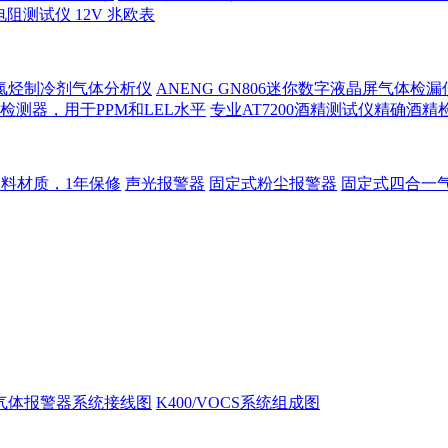
电阻测试仪 12V 兆欧表
s氟氯烃制冷剂气体分析仪
ANENG GN806迷你数字液晶屏气体检
测器，用于PPM和LEL水平
专业AT7200酒精测试仪精确酒
塑料材质，1年保修
声光报警器
固定式粉尘报警器
固定式四合一
00气体报警器系统接线图
K400/VOCS系统组成图