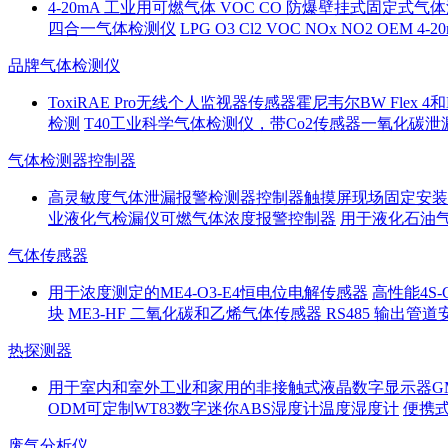
4-20mA 工业用可燃气体 VOC CO 防爆壁挂式固定式
四合一气体检测仪
LPG O3 Cl2 VOC NOx NO2 OEM
品牌气体检测仪
ToxiRAE Pro无线个人监视器传感器霍尼韦尔BW Flex 4
检测
T40工业科学气体检测仪，带Co2传感器一氧化碳
气体检测器控制器
高灵敏度气体泄漏报警检测器控制器触摸屏现场固定安装
业液化气检漏仪可燃气体浓度报警控制器
用于液化石油气
气体传感器
用于浓度测定的ME4-O3-E4恒电位电解传感器
高性能4S
块
ME3-HF 二氧化碳和乙烯气体传感器 RS485 输出
热探测器
用于室内和室外工业和家用的非接触式液晶数字显示器GM
ODM可定制WT83数字迷你ABS湿度计温度湿度计
便携式
废气分析仪