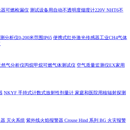
示器可燃检漏仪
测试设备用自动不透明度烟度计220V NHT6不
析仪0-200米范围IP65
便携式红外激光传感器工业CH4气体
仪
天然气分析仪丙烷甲烷可燃气体测试仪
空气质量监测仪EX家用
器
NKYF 手持式计数式放射性剂量计 家庭和医院用核辐射探测
空呼吸器 灭火系统
紫外线火焰报警器 Crouse Hind 系列 BG 火灾报警