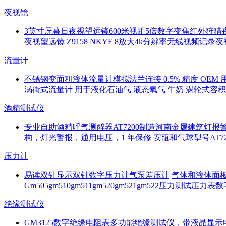
夜视镜
3英寸屏幕日夜视望远镜600米视距5倍数字变焦红外狩猎
夜视望远镜
Z9158 NKYF 8放大4k分辨率无线视频记
流量计
不锈钢变面积液体流量计模拟法兰连接 0.5% 精度 OEM 
涡街式流量计 用于液化石油气 液态氧气 牛奶 涡轮式容
酒精测试仪
专业自助酒精呼气测醉器AT7200制造河南金属建筑灯报
构，灯光警报，通用电压，1 年保修
安瓿和气球型号AT
压力计
易读双针显示双针数字压力计气泵差压计
气体和液体面板
Gm505gm510gm511gm520gm521gm522压力测试
绝缘测试仪
GM3125数字绝缘电阻表多功能绝缘测试仪，带液晶显示