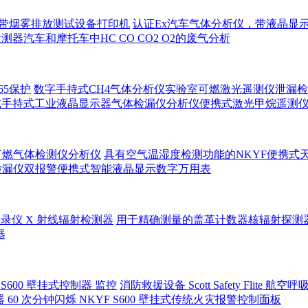
，带烟雾排放测试设备打印机
认证Ex汽车气体分析仪，带液晶显
仪检测器汽车和摩托车中HC CO CO2 O2的废气分析
65保护
数字手持式CH4气体分析仪实验室可燃激光遥测仪泄漏检测分
式手持式工业液晶显示器气体检漏仪分析仪便携式激光甲烷遥测
可燃气体检测仪分析仪
具有空气温湿度检测功能的NKYF便携式
检漏仪双报警便携式智能液晶显示数字万用表
录仪 X 射线辐射检测器
用于精确测量的盖革计数器核辐射探测
器
S600 壁挂式控制器 监控
消防救援设备 Scott Safety Flite 航
报器 60 次分钟闪烁 NKYF S600 壁挂式传统火灾报警控制面板