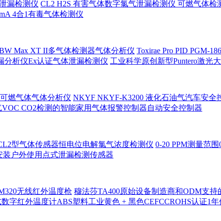
气体泄漏检测仪
CL2 H2S 有害气体数字氯气泄漏检测仪 可燃气体检
 4-20mA 4合1有毒气体检测仪
和BW Max XT II多气体检测器气体分析仪
Toxirae Pro PI
泄漏分析仪Ex认证气体泄漏检测仪
工业科学原创新型Puntero
可燃气体气体分析仪
NKYF NKYF-K3200 液化石油气汽
VOC CO2检测的智能家用气体报警控制器自动安全控制器
-CL2型气体传感器恒电位电解氯气浓度检测仪
0-20 PPM测量
管道安装户外使用点式泄漏检测传感器
320无线红外温度枪
穆法莎TA400原始设备制造商和ODM支
数字红外温度计ABS塑料工业黄色 + 黑色CEFCCROHS认证1