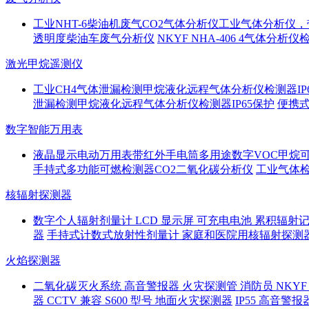
工业NHT-6柴油机废气CO2气体分析仪工业气体分析仪
透明度柴油车废气分析仪
NKYF NHA-406 4气体分析
激光甲烷遥测仪
工业CH4气体泄漏检测甲烷液化远程气体分析仪检测器IP
泄漏检测甲烷液化远程气体分析仪检测器IP65保护
便携
数字智能万用表
液晶显示电动万用表带红外手电筒多用途数字VOC甲烷
手持式多功能可燃检测器CO2二氧化碳分析仪
工业气体
核辐射探测器
数字个人辐射剂量计 LCD 显示屏 可充电电池 累积辐射记
器
手持式计数式放射性剂量计 家庭和医院用核辐射探测
火焰探测器
二氧化碳灭火系统 高音警报器 火灾探测管 消防员 NKYF 
器 CCTV 兼容 S600 型号 地面火灾探测器
IP55 高音警