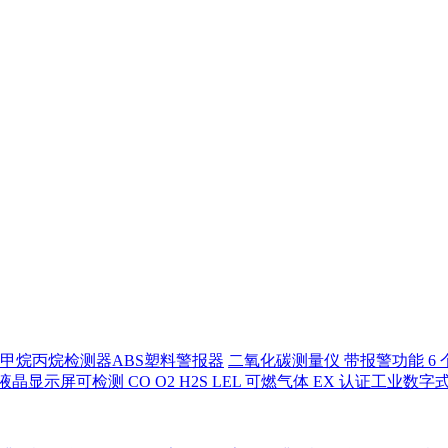
甲烷丙烷检测器ABS塑料警报器
二氧化碳测量仪 带报警功能 6 
液晶显示屏可检测 CO O2 H2S LEL 可燃气体 EX 认证工业