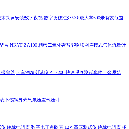
hd战术头盔安装数字夜视
数字夜视红外5X8放大率600米有效范围
NKYF ZA100
精密二氧化碳智能物联网连接式气体流量计
筑灯报警器
卡车酒精测试仪 AT7200 快速呼气测试套件，金属结
表不锈钢外壳气泵压差气压计
测试仪 绝缘电阻表
数字电子兆欧表 12V 高压测试仪 绝缘电阻表 多