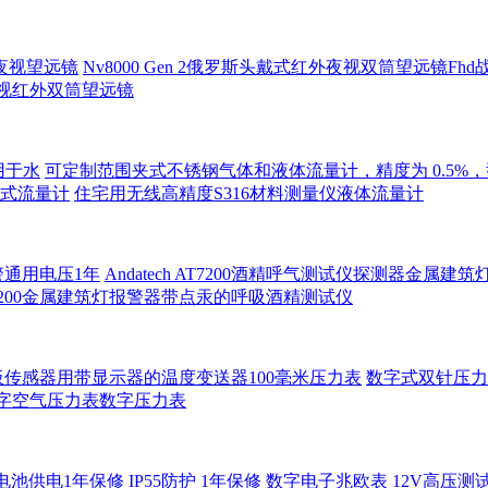
夜视望远镜
Nv8000 Gen 2俄罗斯头戴式红外夜视双筒望远镜F
录夜视红外双筒望远镜
用于水
可定制范围夹式不锈钢气体和液体流量计，精度为 0.5%，型号 
积式流量计
住宅用无线高精度S316材料测量仪液体流量计
警通用电压1年
Andatech AT7200酒精呼气测试仪探测器金属建
7200金属建筑灯报警器带点汞的呼吸酒精测试仪
传感器用带显示器的温度变送器100毫米压力表
数字式双针压力
压力表数字空气压力表数字压力表
电池供电1年保修
IP55防护 1年保修 数字电子兆欧表 12V高压