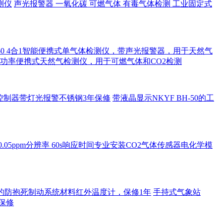
测仪
声光报警器 一氧化碳 可燃气体 有毒气体检测 工业固定式
D PGM-1860 4合1智能便携式单气体检测仪，带声光报警器，用于天然气
激光大功率便携式天然气检测仪，用于可燃气体和CO2检测
车安全控制器带灯光报警不锈钢3年保修
带液晶显示NKYF BH-50的工
范围0.05ppm分辨率 60s响应时间专业安装CO2气体传感器电化学模
持的防抱死制动系统材料红外温度计，保修1年
手持式气象站
年保修