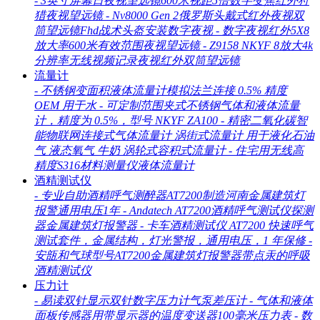
-
3英寸屏幕日夜视望远镜600米视距5倍数字变焦红外狩
猎夜视望远镜
-
Nv8000 Gen 2俄罗斯头戴式红外夜视双
筒望远镜Fhd战术头盔安装数字夜视
-
数字夜视红外5X8
放大率600米有效范围夜视望远镜
-
Z9158 NKYF 8放大4k
分辨率无线视频记录夜视红外双筒望远镜
流量计
-
不锈钢变面积液体流量计模拟法兰连接 0.5% 精度
OEM 用于水
-
可定制范围夹式不锈钢气体和液体流量
计，精度为 0.5%，型号 NKYF ZA100
-
精密二氧化碳智
能物联网连接式气体流量计 涡街式流量计 用于液化石油
气 液态氧气 牛奶 涡轮式容积式流量计
-
住宅用无线高
精度S316材料测量仪液体流量计
酒精测试仪
-
专业自助酒精呼气测醉器AT7200制造河南金属建筑灯
报警通用电压1年
-
Andatech AT7200酒精呼气测试仪探测
器金属建筑灯报警器
-
卡车酒精测试仪 AT7200 快速呼气
测试套件，金属结构，灯光警报，通用电压，1 年保修
-
安瓿和气球型号AT7200金属建筑灯报警器带点汞的呼吸
酒精测试仪
压力计
-
易读双针显示双针数字压力计气泵差压计
-
气体和液体
面板传感器用带显示器的温度变送器100毫米压力表
-
数