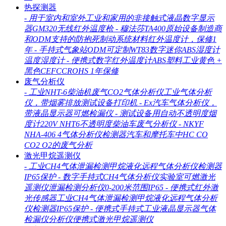
热探测器
-
用于室内和室外工业和家用的非接触式液晶数字显示
器GM320无线红外温度枪
-
穆法莎TA400原始设备制造商
和ODM支持的防抱死制动系统材料红外温度计，保修1
年
-
手持式气象站ODM可定制WT83数字迷你ABS湿度计
温度湿度计
-
便携式数字红外温度计ABS塑料工业黄色 +
黑色CEFCCROHS 1年保修
废气分析仪
-
工业NHT-6柴油机废气CO2气体分析仪工业气体分析
仪，带烟雾排放测试设备打印机
-
Ex汽车气体分析仪，
带液晶显示器可燃检漏仪
-
测试设备用自动不透明度烟
度计220V NHT6不透明度柴油车废气分析仪
-
NKYF
NHA-406 4气体分析仪检测器汽车和摩托车中HC CO
CO2 O2的废气分析
激光甲烷遥测仪
-
工业CH4气体泄漏检测甲烷液化远程气体分析仪检测器
IP65保护
-
数字手持式CH4气体分析仪实验室可燃激光
遥测仪泄漏检测分析仪0-200米范围IP65
-
便携式红外激
光传感器工业CH4气体泄漏检测甲烷液化远程气体分析
仪检测器IP65保护
-
便携式手持式工业液晶显示器气体
检漏仪分析仪便携式激光甲烷遥测仪