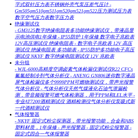
字式双针压力表不锈钢外壳气泵压差气压计
-
Gm505gm510gm511gm520gm521gm522压力测试压力表
数字空气压力表数字压力表
绝缘测试仪
-
GM3125数字绝缘电阻表多功能绝缘测试仪，带液晶显
示电池供电1年保修
-
IP55防护 1年保修 数字电子兆欧表
12V高压测试仪 绝缘电阻表
-
数字电子兆欧表 12V 高压
测试仪 绝缘电阻表 多功能表
-
IP55防护多功能电子高压
测试仪 NKYF 数字绝缘电阻测试仪 12V 兆欧表
未分组
-
WJL-6000高精度空调卤素气体检漏仪测试仪R22 CFCs
氟氯烃制冷剂气体分析仪
-
ANENG GN806迷你数字液晶
屏气体检漏仪多个9999PPM可燃物测试仪，带声光报警
气体分析仪
-
气体分析仪天然气煤液化石油气泄漏检
测，带音频报警可燃气体检测器，用于PPM和LEL水平
-
专业AT7200酒精测试仪 酒精检测仪气体分析仪泵吸式新
一代酒精测试仪
气体报警器
-
NKYF 固定式粉尘探测器，带光报警功能，合金和ABS
塑料材质，1年保修
-
声光报警器
-
固定式粉尘报警器
-
固定式四合一气体报警器