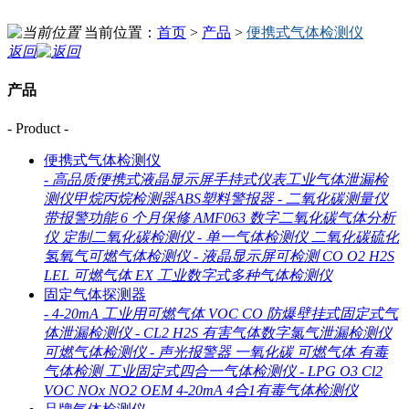
当前位置：
首页
>
产品
>
便携式气体检测仪
返回
产品
- Product -
便携式气体检测仪
-
高品质便携式液晶显示屏手持式仪表工业气体泄漏检
测仪甲烷丙烷检测器ABS塑料警报器
-
二氧化碳测量仪
带报警功能 6 个月保修 AMF063 数字二氧化碳气体分析
仪 定制二氧化碳检测仪
-
单一气体检测仪 二氧化碳硫化
氢氧气可燃气体检测仪
-
液晶显示屏可检测 CO O2 H2S
LEL 可燃气体 EX 工业数字式多种气体检测仪
固定气体探测器
-
4-20mA 工业用可燃气体 VOC CO 防爆壁挂式固定式气
体泄漏检测仪
-
CL2 H2S 有害气体数字氯气泄漏检测仪
可燃气体检测仪
-
声光报警器 一氧化碳 可燃气体 有毒
气体检测 工业固定式四合一气体检测仪
-
LPG O3 Cl2
VOC NOx NO2 OEM 4-20mA 4合1有毒气体检测仪