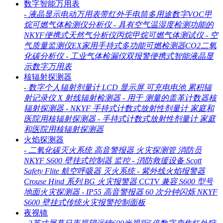
数字智能万用表
-
液晶显示电动万用表带红外手电筒多用途数字VOC甲
烷可燃气体检测仪分析仪
-
具有空气温湿度检测功能的
NKYF便携式天然气分析仪丙烷甲烷可燃气体测试仪
-
空
气质量监测仪EX家用手持式多功能可燃检测器CO2二氧
化碳分析仪
-
工业气体检漏仪双报警便携式智能液晶显
示数字万用表
核辐射探测器
-
数字个人辐射剂量计 LCD 显示屏 可充电电池 累积辐
射记录仪 X 射线辐射检测器
-
用于 测量的盖革计数器核
辐射探测器
-
NKYF 手持式计数式放射性剂量计 家庭和
医院用核辐射探测器
-
手持式计数式放射性剂量计 家庭
和医院用核辐射探测器
火焰探测器
-
二氧化碳灭火系统 高音警报器 火灾探测管 消防员
NKYF S600 壁挂式控制器 监控
-
消防救援设备 Scott
Safety Flite 航空呼吸器 灭火系统
-
紫外线火焰报警器
Crouse Hind 系列 BG 火灾报警器 CCTV 兼容 S600 型号
地面火灾探测器
-
IP55 高音警报器 60 次分钟闪烁 NKYF
S600 壁挂式传统火灾报警控制面板
夜视镜