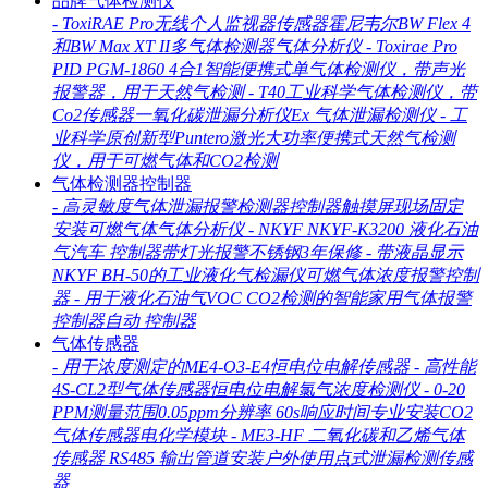
品牌气体检测仪
-
ToxiRAE Pro无线个人监视器传感器霍尼韦尔BW Flex 4
和BW Max XT II多气体检测器气体分析仪
-
Toxirae Pro
PID PGM-1860 4合1智能便携式单气体检测仪，带声光
报警器，用于天然气检测
-
T40工业科学气体检测仪，带
Co2传感器一氧化碳泄漏分析仪Ex 气体泄漏检测仪
-
工
业科学原创新型Puntero激光大功率便携式天然气检测
仪，用于可燃气体和CO2检测
气体检测器控制器
-
高灵敏度气体泄漏报警检测器控制器触摸屏现场固定
安装可燃气体气体分析仪
-
NKYF NKYF-K3200 液化石油
气汽车 控制器带灯光报警不锈钢3年保修
-
带液晶显示
NKYF BH-50的工业液化气检漏仪可燃气体浓度报警控制
器
-
用于液化石油气VOC CO2检测的智能家用气体报警
控制器自动 控制器
气体传感器
-
用于浓度测定的ME4-O3-E4恒电位电解传感器
-
高性能
4S-CL2型气体传感器恒电位电解氯气浓度检测仪
-
0-20
PPM测量范围0.05ppm分辨率 60s响应时间专业安装CO2
气体传感器电化学模块
-
ME3-HF 二氧化碳和乙烯气体
传感器 RS485 输出管道安装户外使用点式泄漏检测传感
器